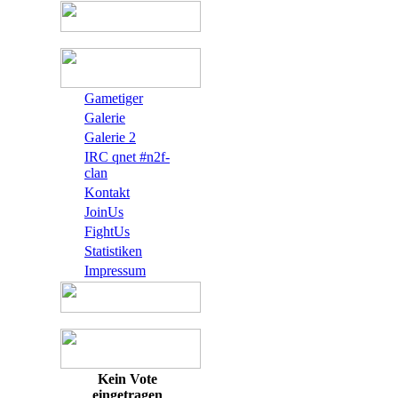
Gametiger
Galerie
Galerie 2
IRC qnet #n2f-
clan
Kontakt
JoinUs
FightUs
Statistiken
Impressum
Kein Vote
eingetragen