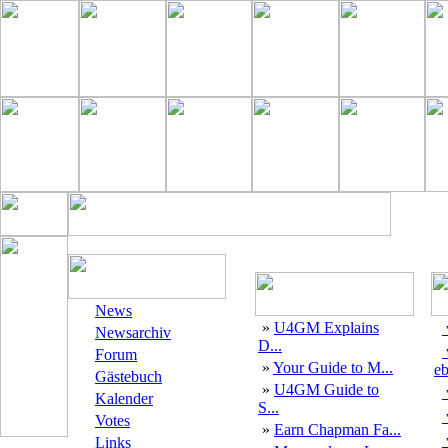
News
»
U4GM Explains
Newsarchiv
D...
Forum
»
Your Guide to M...
eb
Gästebuch
»
U4GM Guide to
Kalender
S...
Votes
»
Earn Chapman Fa...
Links