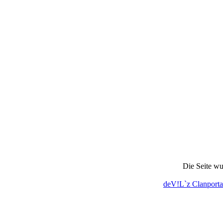
Die Seite wu
deV!L`z Clanporta