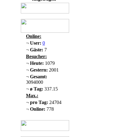
Online:
¬
User:
0
¬
Gäste:
7
Besucher:
¬
Heute:
1079
¬
Gestern:
2001
¬
Gesamt:
3094000
¬
ø Tag:
337.15
Max.:
¬
pro Tag:
24704
¬
Online:
778