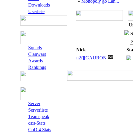
»
Monopoly go Lan...
Downloads
Userliste
Us
S
Squads
Nick
Sta
Clanwars
n2f][GAURON
Awards
Rankings
Server
Serverliste
Teamspeak
cs:s-Stats
CoD 4 Stats